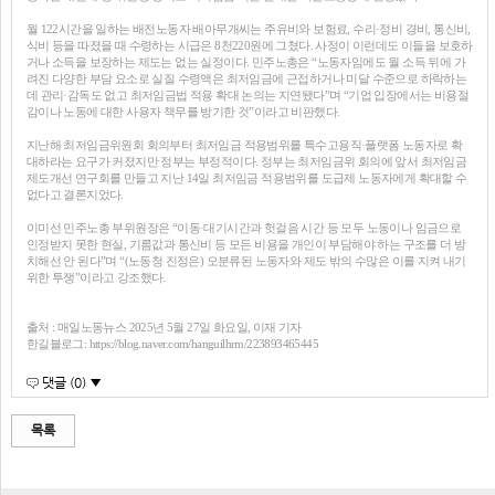
월 122시간을 일하는 배전노동자 배아무개씨는 주유비와 보험료, 수리·정비 경비, 통신비,
식비 등을 따졌을 때 수령하는 시급은 8천220원에 그쳤다. 사정이 이런데도 이들을 보호하
거나 소득을 보장하는 제도는 없는 실정이다. 민주노총은 “노동자임에도 월 소득 뒤에 가
려진 다양한 부담 요소로 실질 수령액은 최저임금에 근접하거나 미달 수준으로 하락하는
데 관리·감독도 없고 최저임금법 적용 확대 논의는 지연됐다”며 “기업 입장에서는 비용절
감이나 노동에 대한 사용자 책무를 방기한 것”이라고 비판했다.
지난해 최저임금위원회 회의부터 최저임금 적용범위를 특수고용직·플랫폼 노동자로 확
대하라는 요구가 커졌지만 정부는 부정적이다. 정부는 최저임금위 회의에 앞서 최저임금
제도개선 연구회를 만들고 지난 14일 최저임금 적용범위를 도급제 노동자에게 확대할 수
없다고 결론지었다.
이미선 민주노총 부위원장은 “이동·대기시간과 헛걸음 시간 등 모두 노동이나 임금으로
인정받지 못한 현실, 기름값과 통신비 등 모든 비용을 개인이 부담해야 하는 구조를 더 방
치해선 안 된다”며 “(노동청 진정은) 오분류된 노동자와 제도 밖의 수많은 이를 지켜 내기
위한 투쟁”이라고 강조했다.
출처 : 매일노동뉴스 2025년 5월 27일 화요일, 이재 기자
한길블로그: https://blog.naver.com/hanguilhrm/223893465445
댓글 (0) ▼
목록