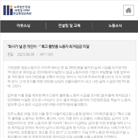
아웃소싱
컨설팅 및 교육
노동소식
“회사가 낼 돈 개인이…” 특고·플랫폼 노동자 최저임금 미달
한길
2025.06.09
|
HIT 1165
가전방문 점검노동자인 이아무개씨는 한 달 280만원을 벌지만 실제 시급을 따지면 9천
781원으로 최저임금 1만30원에 미달한다. 임금노동자라면 기업이 부담했을 각종 업무비
용 76만원과 식대 20만원을 오롯이 떠안는 탓이다. 여기에 주유비와 통신비도 각각 3만원
씩 든다. 고객 유지를 위한 50만원 상당의 선물비용까지 내고 나면 실제 시급은 9천781원
에 그친다.
업무용 지출 등을 제외한 특수고용직·플랫폼 노동자 시급을 조사한 결과 올해 최저임금 1
만30원에 미달한 것으로 나타났다. 조사 결과 배달노동자와 가전방문점검·학습지 노동자,
방과후 강사 등의 시급은 4천110원~9천781원에 불과했다.
민주노총은 26일 오전 서울 중구 서울지방고용노동청 앞에서 기자회견을 열고 “특수고용
직·플랫폼 노동자는 유류비, 통신비, 식비, 각종 유지 소모품비, 사회보험료, 심지어 고객
영업비까지도 전부 노동자의 몫”이라며 “회사가 지급하는 급여 중 이런 부분을 제하고 나
면 최저임금 언저리 액수만 남거나 최저임금에 못 미치는 소득에 머무르는 사례가 부지기
수임에도 보호할 법도 호소할 곳도 없다”고 강조했다. 이날 민주노총은 최저임금 미달 노
동자를 대신해 양 위원장 명의로 최저임금 미달 실태를 서울노동청에 진정했다.