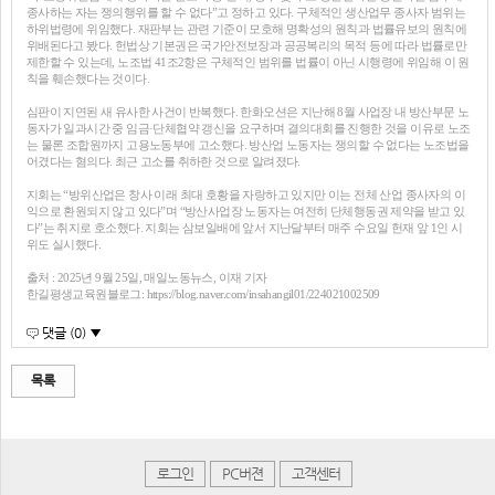
종사하는 자는 쟁의행위를 할 수 없다”고 정하고 있다. 구체적인 생산업무 종사자 범위는
하위법령에 위임했다. 재판부는 관련 기준이 모호해 명확성의 원칙과 법률유보의 원칙에
위배된다고 봤다. 헌법상 기본권은 국가안전보장과 공공복리의 목적 등에 따라 법률로만
제한할 수 있는데, 노조법 41조2항은 구체적인 범위를 법률이 아닌 시행령에 위임해 이 원
칙을 훼손했다는 것이다.
심판이 지연된 새 유사한 사건이 반복했다. 한화오션은 지난해 8월 사업장 내 방산부문 노
동자가 일과시간 중 임금·단체협약 갱신을 요구하며 결의대회를 진행한 것을 이유로 노조
는 물론 조합원까지 고용노동부에 고소했다. 방산업 노동자는 쟁의할 수 없다는 노조법을
어겼다는 혐의다. 최근 고소를 취하한 것으로 알려졌다.
지회는 “방위산업은 창사 이래 최대 호황을 자랑하고 있지만 이는 전체 산업 종사자의 이
익으로 환원되지 않고 있다”며 “방산사업장 노동자는 여전히 단체행동권 제약을 받고 있
다”는 취지로 호소했다. 지회는 삼보일배에 앞서 지난달부터 매주 수요일 헌재 앞 1인 시
위도 실시했다.
출처 : 2025년 9월 25일, 매일노동뉴스, 이재 기자
한길평생교육원블로그: https://blog.naver.com/insahangil01/224021002509
댓글 (0) ▼
목록
로그인
PC버젼
고객센터