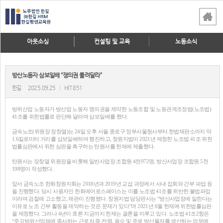
아웃소싱
컨설팅 및 교육
노동소식
방산노동자 삼보일배 “쟁의권 돌려달라”
한길
2025.09.25
|
HIT 851
방위산업 노동자가 방산업 노동자 쟁의권을 제약한 노동조합 및 노동관계조정법(노조법)
41조를 위헌법률로 판단해 달라며 삼보일배를 했다.
금속노조(위원장 장창열)는 24일 오후 서울 종로구 정부서울청사부터 헌법재판소까지 약
1.6킬로미터 거리를 삼보일배하며 행진하고, 창원지법이 2021년 제청한 노조법 41조 위헌
법률심판에서 위헌 심판을 촉구하는 탄원서를 헌재에 제출했다.
탄원서는 장창열 위원장을 비롯해 일반사업장 조합원 4천972명, 방산사업장 조합원 5천
198명이 작성했다.
앞서 금속노조 한화창원지회는 2018년과 2019년 교섭 과정에서 사내 집회와 간부 파업 등
을 진행했다. 당시 사용자인 한화에어로스페이스는 이를 노조법 41조를 위반한 불법파업
이라며 검찰에 고소했고, 재판이 진행됐다. 창원지법 담당판사는 “방산사업장에 일한다는
이유로 노조 간부 활동을 제약하는 것은 문제가 있다”며 2021년 6월 헌재에 위헌법률심판
을 제청했다. 그러나 4년이 흐른 지금까지 헌재는 결론을 미루고 있다. 노조법 41조2항은
“주요방위산업체에 종사하는 근로자 중 전력, 용수 및 주로 방산물자를 생산하는 업무에