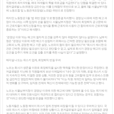
직원에게 최저 8개월, 최대 36개월의 특별 위로금을 지급한다”는 단협을 체결한 바 있다.
윈저글로벌노조(위원장 김민수)는 이를 단체협약 위반으로 보고, 올해 3월 서울남부지청
에 노동조합 및 노동관계조정법(노조법) 위반으로 진정했다.
하지만 노동청은 5월 ‘법 위반 없음’으로 행정종결 처리했다. 경영상 사유에 의한 해고 과
정이 아니라는 사쪽 입장의 손을 들었다. 서울남부지청은 “회사의 희망퇴직 공고문에 따
라 근로자들이 퇴직신청을 하는 방식을 통해 근로자와 사용자 간 합의에 따라 근로계약을
종료하는 것”이라고 해석했다.
‘경영상 이유’라는 해고의 절차적 요건을 갖추지 않아 위법하지 않다는 설명이다. 남부지
청은 “경영상 이유에 의한 해고가 성립하기 위해서는 긴박한 경영상 필요성을 포함해 해
고회피 노력, 공정한 해고 기준 설정, 노조와의 협의 등이 필요하다”며 “회사가 제시한 요
건은 긴박한 경영상 필요성이 있다고 판단할 수 없고, 실제로 회사가 경영상 해고의 성립
요건을 갖추기 위해 요건을 갖출 조치를 취한 사실이 없다”고 설명했다.
매각설 나도는 위스키 업계, 희망퇴직 번질 우려
노조는 회사가 생존을 이유로 희망퇴직을 실시한 맥락을 무시한 판정이라고 주장한다. 윈
저글로벌은 지난해 전 직원들에게 보낸 이메일에서 “내수 경기의 약화, 로컬 위스키 시장
의 지속적인 하락, 치열한 경쟁 상황, 저조한 경영 성과 등을 고려할 때 업무 프로세스 전환
및 급진적인 영업전략의 변화가 불가피하다”며 “이는 직원 개개인의 일하는 방식에 대대
적 변화를 요구하며, 임직원 전체의 혁신이 전제돼야만 가능한 생존 전략”이라고 했다.
노조는 서울남부지청이 경영상 이유에 의한 해고에 대해 “장래에 올 수도 있는 위기에 미
리 대처하기 위해 인원삭감이 객관적으로 합리성이 있다고 인정되는 경우도 포함되는
것”이라고 판단한 대법원 판결을 외면했다고 봤다.
노동자들은 노동청 해석이 위스키 업계 전방에 파장을 미칠 수 있다고 우려하고 있다. 국
내외 위스키 시장이 하향세로 전환한 상황이고, 윈저글로벌과 같은 위스키 업체들은 경영
권 매각 추진설이 돌고 있다. 이와 같은 인력 구조조정이 곳곳에서 일어날 수 있다는 뜻이