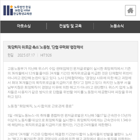
아웃소싱
컨설팅 및 교육
노동소식
‘희망퇴직 위로금 축소’ 노동청, ‘단협 무력화’ 행정해석
한길
2025.07.17
|
HIT 926
고용노동부가 지난해 위스키 수입·판매업체인 윈저글로벌이 실시한 희망퇴직에서 기존
의 36개월에서 12개월 줄어든 24개월 기간만 퇴직위로금을 지급한 것은 단체협약 위반이
아니라고 판단해 논란이 일고 있다. 노사 단체협약에는 ‘경영상 사유에 의한 해고 과정에
서 최대 36개월간의 퇴직위로금을 지급하기로 한다’고 정하고 있다. 하지만 노동부 서울
남부지청은 희망퇴직이 경영상 이유에 의한 해고가 아니라고 판단했다. 위스키 업계 노동
자들은 사용자가 같은 방식으로 단협을 위반할 여지를 노동청이 제공했다며 파장을 우려
하고 있다.
노동청 “희망퇴직, 노사 합의로 근로관계 종료”
1일 <매일노동뉴스>의 취재를 종합하면 윈저글로벌은 지난해 5월17일 근속연수 15년차
이상의 노동자를 대상으로 희망퇴직을 실시했다. 희망퇴직자에게는 근속연수의 1.5배수
에 해당하는 퇴직위로금을 지급하기로 했지만, 기간은 24개월로 제한했다.
그런데 ‘24개월’ 기간은 단협에서 체결한 기간보다 짧아 노동자들의 반발을 불렀다. 노사
는 “해고가 불가피한 경우 경영상의 사유에 의한 해고 과정에서 회사는 퇴직을 자원하는