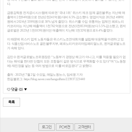
다.
금융감독원 전자공시시스템에 따르면 ‘국내 1위’ 위스키 제조 업체 골든블루는 지난해 매
출액이 2천94억원으로 전년(2천241억원) 대비 6.5% 감소했다. 영업이익은 2023년 498억
원에서 2024년 339억원으로 30% 넘게 줄었다. 위스키를 수입·유통하는 업체인 페르노리
카코리아는 지난해 매출액이 1천762억원으로 전년(1천853억원)보다 5.5% 감소했고, 윈저
글로벌은 2023년 1천103억원이던 매출액이 지난해 1천32억원으로 6.4% 줄었다.
이 때문에 위스키 업계 노동자들은 위스키노조연대회의를 설립해 대응책을 마련하고 있
다. 식품산업서비스노조 골든블루지부, 페르노리카코리아임페리얼노조, 윈저글로벌노조
가 속해 있다.
김민수 윈저글로벌노조위원장은 “노동부가 경영상 해고가 아니고, 이를 적용할 필요가 없
다는 해석을 한다면 단협의 모든 조항들이 같은 방식으로 무력화할 수도 있다”며 “(노동청
에) 재진정을 넣는 등 여러 방법으로 이를 바로잡겠다”고 밝혔다.
출처 : 2025년 7월 2일 수요일, 매일노동뉴스, 임세웅 기자
한길블로그: https://blog.naver.com/hanguilhrm/223937223440
댓글 (0) ▼
목록
로그인
PC버젼
고객센터