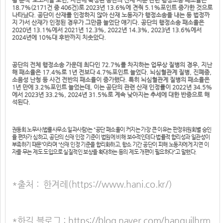
황 분석’ 보고서를 보면, 지난해 확정된 공단의 산재 처분 관련 행정소송 패소율은
18.7%(2171건 중 406건)로 2023년 13.6%에 견줘 5.1%포인트 증가한 것으로
나타났다. 공단이 산재를 인정하지 않아 산재 노동자가 행정소송을 내는 등 법정까
지 가서 산재가 인정된 경우가 그만큼 늘었단 얘기다. 공단의 행정소송 패소율은
2020년 13.1%에서 2021년 12.3%, 2022년 14.3%, 2023년 13.6%에서
2024년에 10%대 후반까지 치솟았다.
공단의 전체 행정소송 가운데 최다인 72.7%를 차지하는 업무상 질병의 경우, 지난
해 패소율은 17.4%로 1년 전보다 4.7%포인트 늘었다. 뇌심혈관계 질병, 진폐증,
소음성 난청 등 사건 전반의 패소율이 증가했다. 특히 뇌심혈관계 질병의 패소율은
1년 만에 3.2%포인트 늘었는데, 이는 공단의 관련 산재 인정률이 2022년 34.5%
에서 2023년 33.2%, 2024년 31.5%로 계속 낮아지는 추세에 대한 반증으로 해
석된다.
권동희 노무사(법률사무소 일과사람)는 “공단 패소율이 커지는 가장 큰 이유는 판정위원회별 승인
율 편차가 심하고, 공단의 산재 인정 기준이 법원에 비해 보수적인데다 법률적 합리성과 일관성이
부족하기 때문”이라며 “산재 인정 기준을 합리화하고, 항소 기간 공단이 피해 노동자에게 지연 이
자를 무는 제도 도입으로 실질적인 보상을 확대하는 등의 제도 개편이 필요하다”고 말했다.
*출처 : 한겨레(https://www.hani.co.kr/)
*한길 블로그 : https://blog.naver.com/hanguilhrm