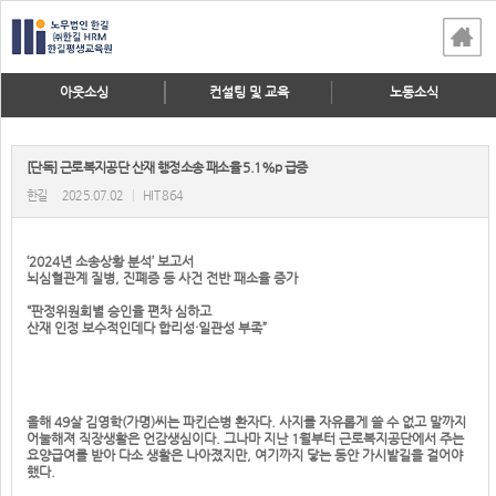
아웃소싱
컨설팅 및 교육
노동소식
[단독] 근로복지공단 산재 행정소송 패소율 5.1%p 급증
한길
2025.07.02
|
HIT 864
‘2024년 소송상황 분석’ 보고서
뇌심혈관계 질병, 진폐증 등 사건 전반 패소율 증가
“판정위원회별 승인율 편차 심하고
산재 인정 보수적인데다 합리성·일관성 부족”
올해 49살 김영학(가명)씨는 파킨슨병 환자다. 사지를 자유롭게 쓸 수 없고 말까지
어눌해져 직장생활은 언감생심이다. 그나마 지난 1월부터 근로복지공단에서 주는
요양급여를 받아 다소 생활은 나아졌지만, 여기까지 닿는 동안 가시밭길을 걸어야
했다.