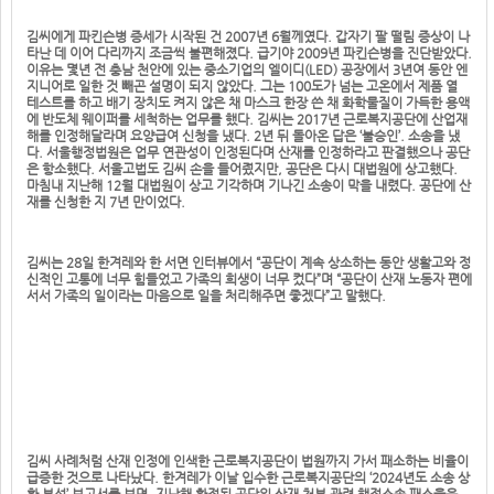
김씨에게 파킨슨병 증세가 시작된 건 2007년 6월께였다. 갑자기 팔 떨림 증상이 나
타난 데 이어 다리까지 조금씩 불편해졌다. 급기야 2009년 파킨슨병을 진단받았다.
이유는 몇년 전 충남 천안에 있는 중소기업의 엘이디(LED) 공장에서 3년여 동안 엔
지니어로 일한 것 빼곤 설명이 되지 않았다. 그는 100도가 넘는 고온에서 제품 열
테스트를 하고 배기 장치도 켜지 않은 채 마스크 한장 쓴 채 화학물질이 가득한 용액
에 반도체 웨이퍼를 세척하는 업무를 했다. 김씨는 2017년 근로복지공단에 산업재
해를 인정해달라며 요양급여 신청을 냈다. 2년 뒤 돌아온 답은 ‘불승인’. 소송을 냈
다. 서울행정법원은 업무 연관성이 인정된다며 산재를 인정하라고 판결했으나 공단
은 항소했다. 서울고법도 김씨 손을 들어줬지만, 공단은 다시 대법원에 상고했다.
마침내 지난해 12월 대법원이 상고 기각하며 기나긴 소송이 막을 내렸다. 공단에 산
재를 신청한 지 7년 만이었다.
김씨는 28일 한겨레와 한 서면 인터뷰에서 “공단이 계속 상소하는 동안 생활고와 정
신적인 고통에 너무 힘들었고 가족의 희생이 너무 컸다”며 “공단이 산재 노동자 편에
서서 가족의 일이라는 마음으로 일을 처리해주면 좋겠다”고 말했다.
김씨 사례처럼 산재 인정에 인색한 근로복지공단이 법원까지 가서 패소하는 비율이
급증한 것으로 나타났다. 한겨레가 이날 입수한 근로복지공단의 ‘2024년도 소송 상