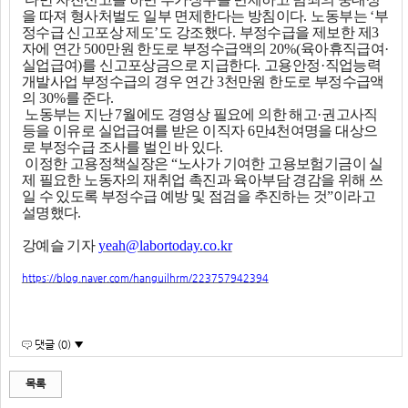
을 따져 형사처벌도 일부 면제한다는 방침이다
.
노동부는
‘
부
정수급 신고포상 제도
’
도 강조했다
.
부정수급을 제보한 제
3
자에 연간
500
만원 한도로 부정수급액의
20%(
육아휴직급여
·
실업급여
)
를 신고포상금으로 지급한다
.
고용안정
·
직업능력
개발사업 부정수급의 경우 연간
3
천만원 한도로 부정수급액
의
30%
를 준다
.
노동부는 지난
7
월에도 경영상 필요에 의한 해고
·
권고사직
등을 이유로 실업급여를 받은 이직자
6
만
4
천여명을 대상으
로 부정수급 조사를 벌인 바 있다
.
이정한 고용정책실장은
“
노사가 기여한 고용보험기금이 실
제 필요한 노동자의 재취업 촉진과 육아부담 경감을 위해 쓰
일 수 있도록 부정수급 예방 및 점검을 추진하는 것
”
이라고
설명했다
.
강예슬 기자
yeah@labortoday.co.kr
https://blog.naver.com/hanguilhrm/223757942394
댓글 (0) ▼
목록