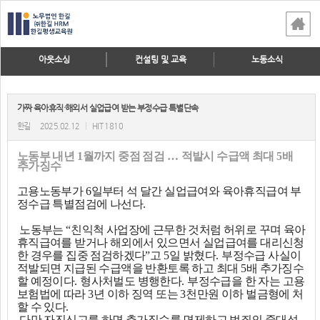
아웃소싱
컨설팅 및 교육
노동소식
가짜 육아휴직·해외서 실업급여 받는 부정수급 특별단속
한길
2025.02.12
|
HIT 1810
노동부 내년
1
월까지 중점 점검
…
적발시 수급액 최대
5
배
추가징수
고용노동부가
6
일부터 석 달간 실업급여와 육아휴직급여 부
정수급 특별점검에 나선다
.
노동부는
“
친익척 사업장에 근무한 것처럼 허위로 꾸며 육아
휴직급여를 받거나 해외에서 있으면서 실업급여를 대리신청
한 경우를 집중 점검하겠다
”
고
5
일 밝혔다
.
부정수급 사실이
적발되면 지급된 수급액을 반환토록 하고 최대
5
배 추가징수
할 예정이다
.
형사처벌도 병행한다
.
부정수급을 한 자는 고용
보험법에 따라
3
년 이하 징역 또는
3
천만원 이하 벌금형에 처
할 수 있다
.
다만 자진신고를 하면 추가징수를 면제하고 범죄의 중대성