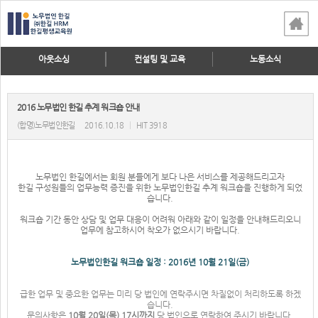
아웃소싱
컨설팅 및 교육
노동소식
2016 노무법인 한길 추계 워크숍 안내
(합명)노무법인한길
2016.10.18
|
HIT 3918
노무법인 한길에서는 회원 분들에게 보다 나은 서비스를 제공해드리고자
한길 구성원들의 업무능력 증진을 위한 노무법인한길 추계 워크숍을 진행하게 되었
습니다.
워크숍 기간 동안 상담 및 업무 대응이 어려워 아래와 같이 일정을 안내해드리오니
업무에 참고하시어 착오가 없으시기 바랍니다.
노무법인한길 워크숍 일정 : 2016년 10월 21일(금)
급한 업무 및 중요한 업무는 미리 당 법인에 연락주시면 차질없이 처리하도록 하겠
습니다.
문의사항은
10월 20일(목) 17시까지
당 법인으로 연락하여 주시기 바랍니다.