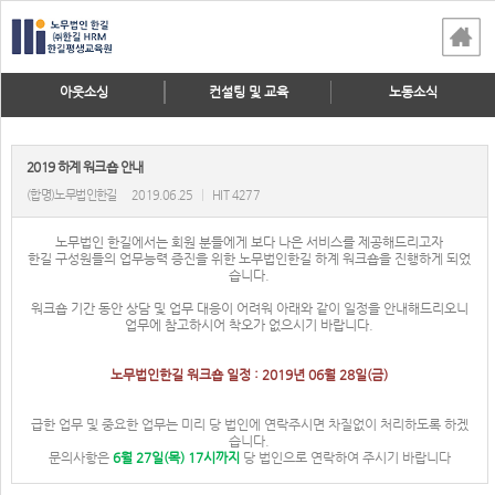
아웃소싱
컨설팅 및 교육
노동소식
2019 하계 워크숍 안내
(합명)노무법인한길
2019.06.25
|
HIT 4277
노무법인 한길에서는 회원 분들에게 보다 나은 서비스를 제공해드리고자
한길 구성원들의 업무능력 증진을 위한 노무법인한길 하계 워크숍을 진행하게 되었
습니다.
워크숍 기간 동안 상담 및 업무 대응이 어려워 아래와 같이 일정을 안내해드리오니
업무에 참고하시어 착오가 없으시기 바랍니다.
노무법인한길 워크숍 일정 : 2019년 06월 28일(금)
급한 업무 및 중요한 업무는 미리 당 법인에 연락주시면 차질없이 처리하도록 하겠
습니다.
문의사항은
6월 27일(목) 17시까지
당 법인으로 연락하여 주시기 바랍니다